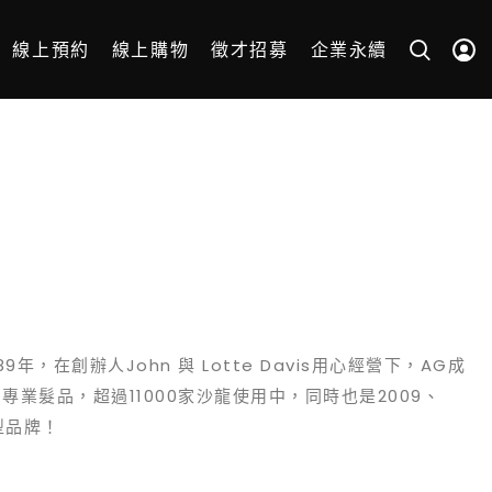
線上預約
線上購物
徵才招募
企業永續
年，在創辦人John 與 Lotte Davis用心經營下，AG成
業髮品，超過11000家沙龍使用中，同時也是2009、
型品牌！