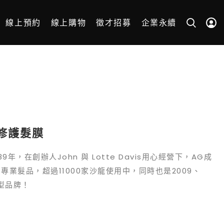
線上預約
線上購物
徵才招募
企業永續
層修護髮膜
年，在創辦人John 與 Lotte Davis用心經營下，AG成
業髮品，超過11000家沙龍使用中，同時也是2009、
型品牌！