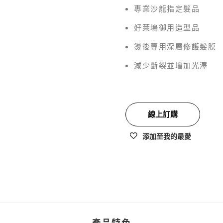
專業沙龍指定髮品
好萊塢御用造型品
燙後專用深層修護髮膜
減少斷裂並增加光澤
線上訂購
添加至我的最愛