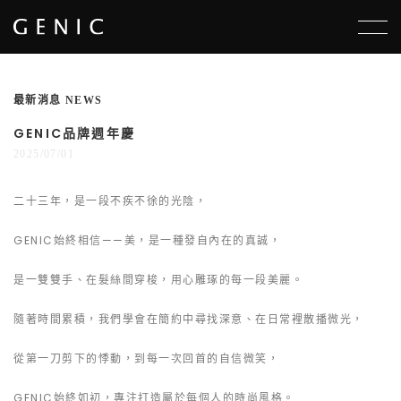
選單
最新消息 NEWS
GENIC品牌週年慶
2025/07/01
二十三年，是一段不疾不徐的光陰，
GENIC始終相信——美，是一種發自內在的真誠，
是一雙雙手、在髮絲間穿梭，用心雕琢的每一段美麗。
隨著時間累積，我們學會在簡約中尋找深意、在日常裡散播微光，
從第一刀剪下的悸動，到每一次回首的自信微笑，
GENIC始終如初，專注打造屬於每個人的時尚風格。