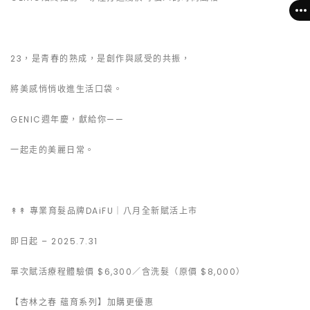
23，是青春的熟成，是創作與感受的共振，
將美感悄悄收進生活口袋。
GENIC週年慶，獻給你——
一起走的美麗日常。
↟↟ 專業育髮品牌DAiFU｜八月全新賦活上市
即日起 – 2025.7.31
單次賦活療程體驗價 $6,300／含洗髮（原價 $8,000）
【杏林之春 蘊育系列】加購更優惠