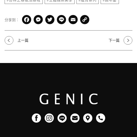
#杏林之春賦活療程
#立體線條美學
#蘊育系列
#週年慶
Facebook
Messenger
Twitter
Line
Email
Copy
分享到：
Link
上一篇
下一篇