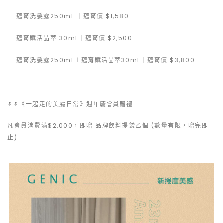
－ 蘊育洗髮露250mL ｜蘊育價 $1,580
－ 蘊育賦活晶萃 30mL｜蘊育價 $2,500
－ 蘊育洗髮露250mL＋蘊育賦活晶萃30mL｜蘊育價 $3,800
↟↟《一起走的美麗日常》週年慶會員贈禮
凡會員消費滿$2,000，即贈 品牌飲料提袋乙個 (數量有限，贈完即
止)