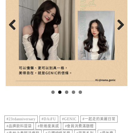
Previous
Next
#23rdanniversary
#DAiFU
#GENIC
#一起走的美麗日常
#品牌飲料提袋
#新捲度美感
#會員消費滿額贈