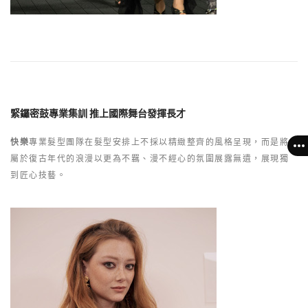
緊鑼密鼓專業集訓 推上國際舞台發揮長才
快樂
專業髮型團隊在髮型安排上不採以精緻整齊的風格呈現，而是將
屬於復古年代的浪漫以更為不羈、漫不經心的氛圍展露無遺，展現獨
到匠心技藝。