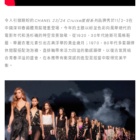
令人引頸期盼的
CHANEL 23/24 Cruise度假系列
品牌秀於11/2-3在
中國深圳春繭體育館隆重登場，今年的主題以紛呈色彩向風華絕代的
電影年代和洛杉磯的時空背景致敬，從1920、30年代迪斯可風格鞋
履、華麗衣著元素引出古典浮華的黃金歲月；1970、80年代多套韻律
休閒服搭配泡泡襪、直排輪帶來活力四溢的動感韻律，以復古氣質結
合青春洋溢的盛會，在本應帶有衝突感的造型混搭當中取得完美平
衡。