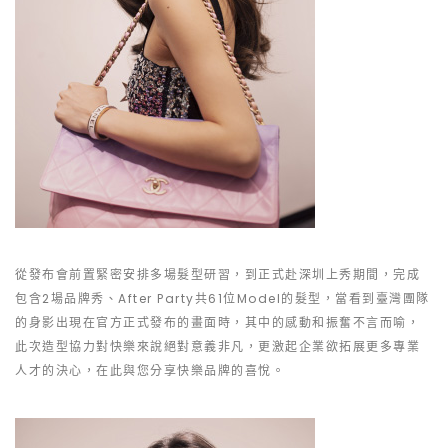
從發布會前置緊密安排多場髮型研習，到正式赴深圳上秀期間，完成
包含2場品牌秀、After Party共61位Model的髮型，當看到臺灣團隊
的身影出現在官方正式發布的畫面時，其中的感動和振奮不言而喻，
此次造型協力對快樂來說絕對意義非凡，更激起企業欲拓展更多專業
人才的決心，在此與您分享快樂品牌的喜悅。