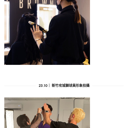
23.10｜ 新竹攻城獅球員形象拍攝