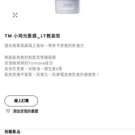
點擊放大
TM 小時光髮膜_LT輕盈型
適合細軟易扁塌之髮絲，帶來不厚重的修復力
輕盈無負擔的輕盈型修護髮膜
含頂級保濕的Tomare成分
並含花青素、米糠油、維生素E等
能有效撫平髮質、抗氧化、抗靜電及預防紫外線傷害。
線上訂購
添加至我的最愛