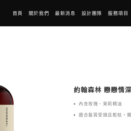
首頁
關於我們
最新消息
設計團隊
服務項目
約翰森林 戀戀情
內含玫瑰、茉莉精油
適合髮質受損且乾枯，