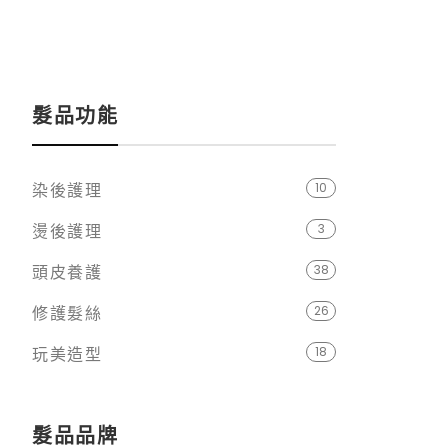
髮品功能
染後護理
10
燙後護理
3
頭皮養護
38
修護髮絲
26
玩美造型
18
髮品品牌