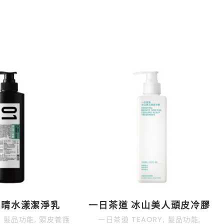
線上預約
線上購物
徵才招募
企業永續
過天晴水漾潔淨乳
一日茶道 冰山美人頭皮冷膠
,
髮品功能
,
頭皮養護
一日茶道 TEAORY
,
髮品功能
,