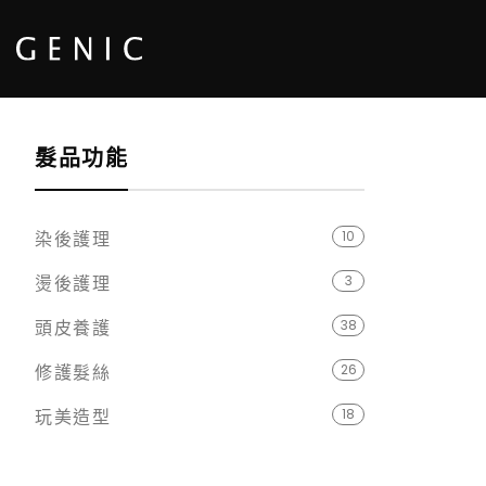
髮品功能
染後護理
10
燙後護理
3
頭皮養護
38
修護髮絲
26
玩美造型
18