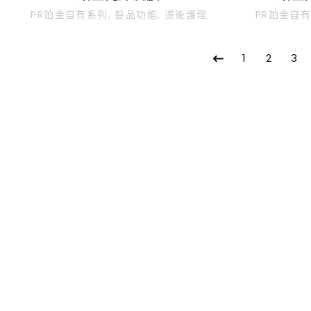
PR鉑金自有系列
,
髮品功能
,
燙後護理
PR鉑金自
1
2
3